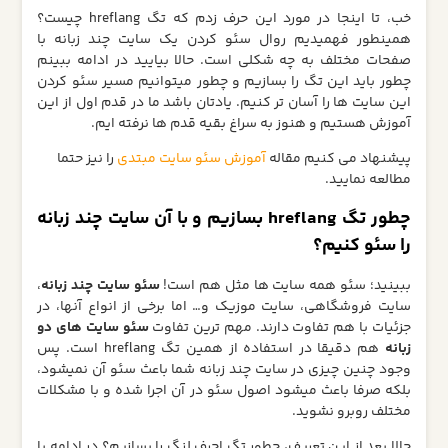
خب، تا اینجا در مورد این حرف زدم که تگ hreflang چیست؟
همینطور فهمیدیم روال سئو کردن یک سایت چند زبانه با
صفحات مختلف به چه شکلی است. حالا بیایید در ادامه ببینم
چطور باید این تگ را بسازیم و چطور میتوانیم مسیر سئو کردن
این سایت ها را آسان تر کنیم. یادتان باشد ما در قدم اول از این
آموزش هستیم و هنوز به سراغ بقیه قدم ها نرفته ایم.
پیشنهاد می کنیم مقاله
آموزش سئو سایت مبتدی
را نیز حتما
مطالعه نمایید.
چطور تگ hreflang بسازیم و با آن سایت چند زبانه
را سئو کنیم؟
ببینید؛ سئو همه سایت ها مثل هم است!
سئو سایت چند زبانه
،
سایت فروشگاهی، سایت موزیک و… اما برخی از انواع آنها، در
جزئیات با هم تفاوت دارند. مهم ترین تفاوت
سئو سایت های دو
زبانه
هم دقیقا در استفاده از همین تگ hreflang است. پس
وجود چنین چیزی در سایت چند زبانه شما باعث سئو آن نمیشود،
بلکه صرفا باعث میشود اصول سئو در آن اجرا شده و با مشکلات
مختلف روبرو نشوید.
حالا بعد از این تعریف، چطور تگ اچرف لنگ را بسازیم؟ در ادامه با