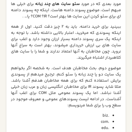
مورد بعدی که در مورد
سئو سایت های چند زبانه
برای خیلی ها
مبهم است، موضوع پسوند دامنه هاست. اینکه چه پسوند دامنه
ای برای سئو کردن این سایت ها بهتر است؟ IR؟ COM؟ یا… .
ببینید برای خرید دامنه، باید به 2 چیز دقت کنید. اول از همه
اینکه پسوندی که میخرید، اعتبار بالایی داشته باشد. با توجه به
اینکه یک سری پسوند دامنه بسیار ارزان وجود دارد و اغلب برای
سایت های بی ارزش خریداری میشوند، بهتر است به سراغ آنها
نروید. چون مخاطبان به آنها اعتماد ندارند و شما را با سایت های
کلاهبردار اشتباه میگیرند.
موضوع دوم، بحث مخاطبان هدف است. به شخصه اگر بخواهم
یک سایت دو یا چند زبانه را سئو کنم، ترجیح میدهم از پسوندی
برایش استفاده کنم که برای همه مخاطبان هدفم آشنا باشد.
مثلا شاید پسوند IR برای مخاطبان انگلیسی زبان و عرب زبان خیلی
آشنا نباشد. اما یک پسوند عمومی مثل COM برای اغلب آنها
آشناست. در ادامه لیست پسوندهای عمومی و معروف موجود در
سطح وب را برای شما مینویسم:
.biz
.com
.edu