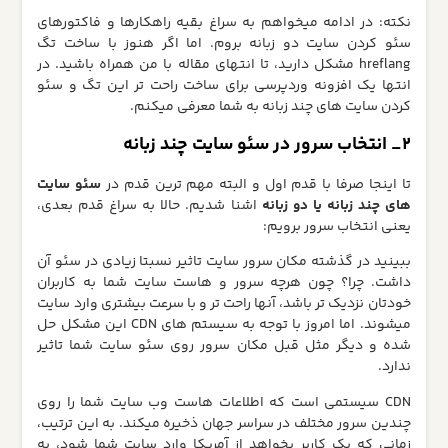
نکته: در ادامه میخواهم به سراغ بقیه راهکارها و فاکتورهای
سئو کردن سایت دو زبانه بروم. اما اگر هنوز با ساخت تگ
hreflang مشکل دارید، تا انتهای مقاله با من همراه باشید. در
انتها یک افزونه وردپرسی برای ساخت راحت تر این تگ و سئو
کردن سایت های چند زبانه به شما معرفی میکنم.
2_ انتخاب سرور در سئو سایت چند زبانه
تا اینجا صرفا با قدم اول و البته مهم ترین قدم در
سئو سایت
های چند زبانه یا دو زبانه
اشنا شدیم. حالا به سراغ قدم بعدی،
یعنی انتخاب سرور برویم:
ببینید در گذشته مکان سرور سایت تاثیر نسبتا زیادی در سئو آن
داشت. چرا؟ چون هرچه سرور و هاست سایت شما به کاربران
خودتان نزدیک تر باشد، آنها راحت تر و با سرعت بیشتری وارد سایت
میشوند. اما امروز با توجه به سیستم های CDN این مشکل حل
شده و دیگر مثل قبل مکان سرور روی سئو سایت شما تاثیر
ندارد.
CDN سیستمی است که اطلاعات هاست وب سایت شما را روی
چندین سرور مختلف در سراسر جهان ذخیره میکند. به این ترتیب،
زمانی که یک کاربر بخواهد از آمریکا وارد سایت شما شود، به