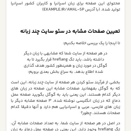
محتوای این صفحه برای زبان اسپانیا و کاربران کشور اسپانیا
تولید شده. (با آدرس EXAMPLE.IR/AMAL-SP)
تعیین صفحات مشابه در سئو سایت چند زبانه
تا اینجا را یک بررسی خلاصه بکنیم:
در هر صفحه از سایت شما که مشابهی با زبان دیگر
داشته باشد، باید تگ hreflang قرار بگیرد تا به
گوگل در مورد زبان و همینطور کشور هدف گذاری
شده اطلاع بدهد. به سراغ بخش بعدی برویم:
بخشی از فرآیند سئو کردن هر صفحه از سایت چند زبانه، این است
که به گوگل بفهمانید صفحات مشابه این صفحه در زبان های
دیگر کدام هستند. این یعنی باید به گوگل بگویید صفحه عمل
دماغ که در زبان انگلیسی نوشته شده، 3 صفحه مشابه دیگر با
زبان های فارسی، عربی و اسپانیایی هم دارد و آنها دقیقا کدام
صفحات هستند. چطور؟
در اصل در هر صفحه از سایت شما، به تعداد صفحات مشابه آن،
تگ hreflang وجود دارد. این یعنی در صفحه عمل دماغ به زبان