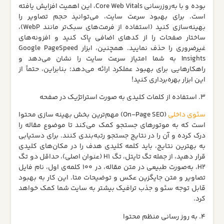
بوده و با به‌روزرسانی Core Web Vitals، این اهمیت افزایش یافته
است. برای بهبود سرعت سایت، می‌توانید حجم تصاویر را
بهینه‌سازی کنید (استفاده از فرمت‌های سبک‌تر مانند WebP)،
ساختار صفحات را از کدهای اضافی پاک کنید و افزونه‌های
غیرضروری را حذف نمایید. همچنین، ابزار Google PageSpeed
Insights به شما امتیاز سرعت سایت را نشان می‌دهد و
راهکارهایی برای بهبود عملکرد ارائه می‌دهد؛ بنابراین، حتماً از
این ابزار بهره‌برداری کنید!
3. استفاده از کلمات کلیدی به صورت استراتژیک در صفحه
سئوی داخلی
(On-Page SEO) مهم‌ترین بخش بهینه‌ سازی محتوا
است که به موتورهای جستجو کمک می‌کند تا موضوع مقاله را
درک کرده و آن را در نتایج جستجو رتبه‌بندی کنند. برای دستیابی
به بهترین نتایج، باید کلمه کلیدی هدف را در مکان‌های کلیدی
قرار دهید، از جمله تگ تایتل، تگ H1 (عنوان اصلی)، حداقل دو تگ
H2، به‌صورت طبیعی در متن مقاله، در ۱۰۰ کلمه‌ی اول، نام فایل
تصاویر و متن جایگزین عکس و توضیحات متا. این کار به بهبود
قابل توجه سئو و جذب ترافیک بیشتر به سایت شما کمک خواهد
کرد.
4. به روز رسانی منظم محتوا