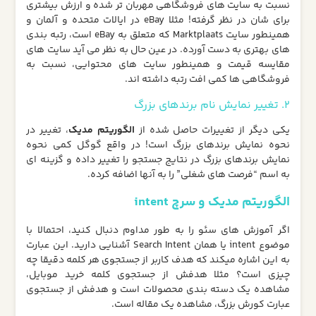
نسبت به سایت های فروشگاهی مهربان تر شده و ارزش بیشتری
برای شان در نظر گرفته! مثلا eBay در ایالات متحده و آلمان و
همینطور سایت Marktplaats که متعلق به eBay است، رتبه بندی
های بهتری به دست آورده. در عین حال به نظر می آید سایت های
مقایسه قیمت و همینطور سایت های محتوایی، نسبت به
فروشگاهی ها کمی افت رتبه داشته اند.
2. تغییر نمایش نام برندهای بزرگ
یکی دیگر از تغییرات حاصل شده از
الگوریتم مدیک
، تغییر در
نحوه نمایش برندهای بزرگ است! در واقع گوگل کمی نحوه
نمایش برندهای بزرگ در نتایج جستجو را تغییر داده و گزینه ای
به اسم “فرصت های شغلی” را به آنها اضافه کرده.
الگوریتم مدیک و سرچ intent
اگر آموزش های سئو را به طور مداوم دنبال کنید، احتمالا با
موضوع intent یا همان Search Intent آشنایی دارید. این عبارت
به این اشاره میکند که هدف کاربر از جستجوی هر کلمه دقیقا چه
چیزی است؟ مثلا هدفش از جستجوی کلمه خرید موبایل،
مشاهده یک دسته بندی محصولات است و هدفش از جستجوی
عبارت کورش بزرگ، مشاهده یک مقاله است.