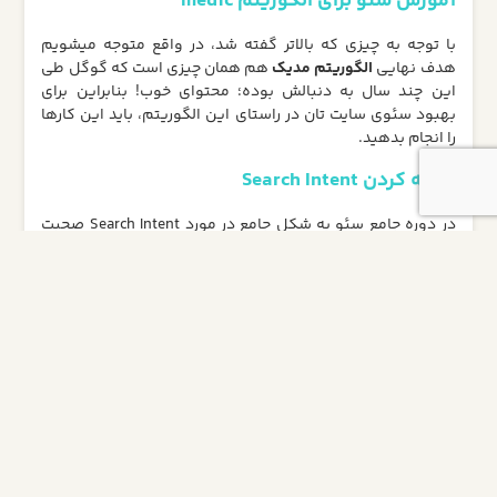
آموزش سئو برای الگوریتم medic
با توجه به چیزی که بالاتر گفته شد، در واقع متوجه میشویم
هدف نهایی
الگوریتم مدیک
هم همان چیزی است که گوگل طی
این چند سال به دنبالش بوده؛ محتوای خوب! بنابراین برای
بهبود سئوی سایت تان در راستای این الگوریتم، باید این کارها
را انجام بدهید.
بهینه کردن Search Intent
در دوره جامع سئو به شکل جامع در مورد Search Intent صحبت
کردم. همانطور که آنجا هم گفتم، شما باید مطمئن شوید هر
صفحه ای از سایت تان که روی یک کلمه هدف گذاری شده، بتواند
کاملا نیاز مخاطب را پاسخ بدهد. این یعنی اگر مثلا کاربر در گوگل
کلمه کلیدی
“مدل مانتو” را جستجو کرده و شما یک مقاله با 4
هزار کلمه متن برایش نوشته اید، Search Intent را پاسخگو نبوده
اید! چراکه در این صفحه مخاطب به دنبال عکس است نه متن.