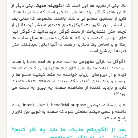
حالا یکی از نظریه ها این است که
الگوریتم مدیک
، یکی دیگر از
تلاش های گوگل برای نمایش نتایجی است که بیشتر با هدف
کاربر از جستجو، همخوانی داشته باشند. مخصوصا که مدتی بعد
از انتشار این الگوریتم، گوگل خبری جدیدی منتشر کرد. (قبل از
ترجمه متن انتشاریافته از سمت گوگل، باید بدانید که گوگل تیم
های ارزیابی کیفیت دارد که به شکل دستی به سراغ سایت ها
رفته و بر اساس یک دفترچه راهنما به آنها امتیاز میدهند.) متن
خبر به این شرح است:
((گوگل به تازگی مفهومی به اسم beneficial purpose یا هدف
سودمند را به دستورالعمل های تیم های ارزیابی کیفیت اضافه
کرده و از نیروهای ارزیاب خواسته نه فقط کیفیت محتواها را
بررسی و رتبه بندی کنند، بلکه ببینند آیا صفحه، هدف مفیدی
دارد و بازدید کننده از مشاهده صفحه چه چیزی به دست می
آورد؟))
به زبان ساده، موضوع beneficial purpose با همان intent ارتباط
داشته و سعی میکند مطمئن شود که صفحه به خوبی نیاز کاربر را
پاسخ میدهد.
بعد از الگوریتم مدیک، ما باید چه کار کنیم؟