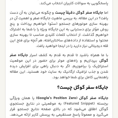
پاسخگویی به سوالات کاربران انتخاب می‌کند.
اما
جایگاه صفر گوگل دقیقاً چیست
و چگونه می‌توان به آن دست
یافت؟ در این مقاله، به بررسی ماهیت جایگاه صفر و اهمیت آن در
بهینه‌ سازی موتورهای جستجو (سئو) خواهیم پرداخت و پنج
روش مؤثر برای دستیابی به این جایگاه ویژه را با شما به اشتراک
خواهیم گذاشت. از انتخاب کلمات کلیدی مناسب تا بهینه‌ سازی
محتوا و استفاده از داده‌های ساختاریافته، هر آنچه برای فتح این
قله دیجیتالی نیاز دارید را در اینجا خواهید یافت.
با ما همراه باشید تا قدم‌ به‌ قدم به کشف اسرار
جایگاه صفر
گوگل
بپردازیم و راه‌های موثر برای حضور در این موقعیت
استراتژیک را بیاموزیم. اگر به دنبال راهی برای افزایش دیده
شدن و جذب ترافیک ارگانیک به سایت خود هستید، این مقاله
راهنمایی کامل برای شما خواهد بود.
جایگاه سفر گوگل چیست؟
جایگاه صفر گوگل (Google’s Position Zero)
یا همان ویژگی
برجسته (Featured Snippet) به موقعیتی در نتایج جستجوی
گوگل اطلاق می‌شود که در بالای صفحه نتایج جستجو قرار
می‌گیرد و معمولاً پاسخ مستقیمی به پرسش کاربر ارائه می‌دهد.