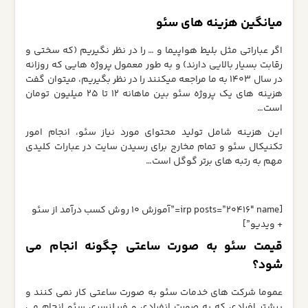
میانگین هزینه های سئو
اگر عباراتی مثل بلیط هواپیما و … را در نظر نگیریم (که سختی و
رقابت بسیار بالایی دارند) و به طور معمول پروژه هایی که روزانه
در سال 1403 به ما مراجعه میکنند را در نظر بگیریم، میتوان گفت
هزینه های یک پروژه سئو بین ماهانه 12 تا 25 میلیون تومان
است…
این هزینه شامل تولید محتوای مورد نیاز سئو، انجام امور
تکنیکال سئو و تمام مخارج برای رسیدن سایت در عبارات کلیدی
مهم به رتبه های برتر گوگل است…
[irp posts=”20416″ name=”آموزش 10 روش کسب درآمد از سئو
+ ویدیو”]
قیمت سئو به صورت ساعتی چگونه انجام می
شود؟
عموما شرکت های خدمات سئو به صورت ساعتی کار نمی کنند و
بیشتر افرادی که به صورت انفرادی و فریلنسری سئو انجام می