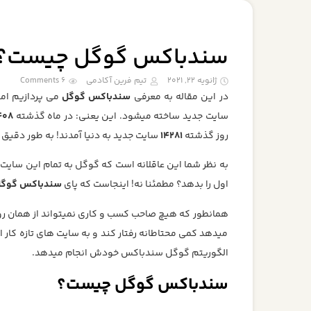
سندباکس گوگل چیست؟ آموزش
ژانویه 22, 2021
تیم فرین آکادمی
6 Comments
در این مقاله به معرفی
سندباکس گوگل
می پردازیم اما
سایت جدید ساخته میشود. این یعنی: در ماه گذشته
408
روز گذشته
14281
سایت جدید به دنیا آمدند! به طور دقیق 
به نظر شما این عاقلانه است که گوگل به تمام این سایت
اول را بدهد؟ مطمئنا نه! اینجاست که پای
سندباکس گوگ
همانطور که هیچ صاحب کسب و کاری نمیتواند از همان روز
میدهد کمی محتاطانه رفتار کند و به سایت های تازه کار اع
الگوریتم گوگل سندباکس خودش انجام میدهد.
سندباکس گوگل چیست؟