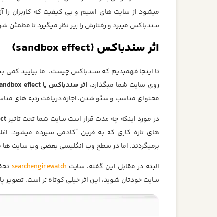
میشود از سایت های اسپم و بی کیفیت که کاربران را آزار
سندباکس میبرد و رفتارش را زیر نظر میگیرد تا مطمئن ش
اثر سندباکس (
sandbox effect
)
تا اینجا فهمیدیم که سندباکس چیست. اما بیایید کمی ب
روی سایت شما میگذارد،
اثر سندباکس یا
andbox effect
محتوای مناسب و سئو شدن، اجازه دریافت رتبه های مناسب 
در مورد اینکه چه مدت قرار است سایت شما تحت تاثیر
ect
های تازه کاری که به فرین آکادمی سپرده میشود، اغ
برمیگردند. اما در سطح وب انگلیسی بعضی وب سایت ها 
البته در مقابل این گفته، سایت
searchenginewatch
تحقی
سایت خودتان شوید، این اثر خیلی کوتاه تر است. تصویر پایی