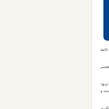
 (گاها
همسر
لا از بین اینها،
تند و
گل پر