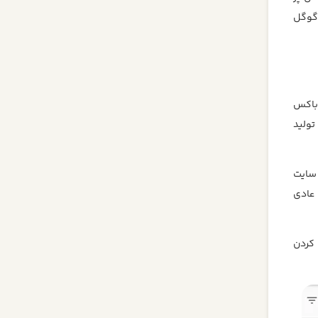
 گوگل
دباکس
تولید
 سایت
 عادی
کردن