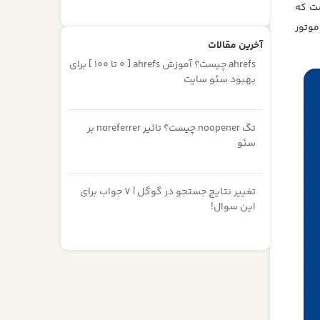
ت که
موتور
آخرین مقالات
ahrefs چیست؟ آموزش ahrefs [ 0 تا 100 ] برای
بهبود سئو سایت
تگ noopener چیست؟ تاثیر noreferrer بر
سئو
تغییر نتایج جستجو در گوگل | 7 جواب برای
این سوال!