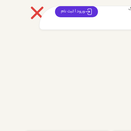
گ
ورود | ثبت نام