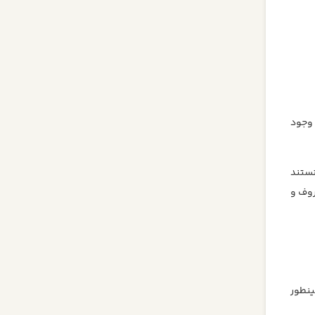
 وجود
نستند
ند. در همین حین Rand Fishkin سئوکار معروف و
نطور