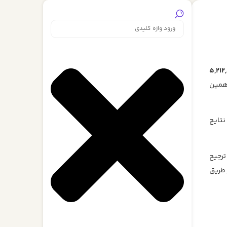
5,212
 همین
نتایج
ترجیح
 طریق