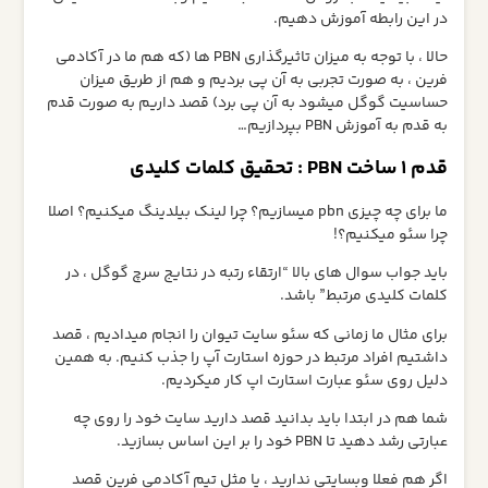
در این رابطه آموزش دهیم.
حالا ، با توجه به میزان تاثیرگذاری PBN ها (که هم ما در آکادمی
فرین ، به صورت تجربی به آن پی بردیم و هم از طریق میزان
حساسیت گوگل میشود به آن پی برد) قصد داریم به صورت قدم
به قدم به آموزش PBN بپردازیم…
قدم 1 ساخت PBN : تحقیق کلمات کلیدی
ما برای چه چیزی pbn میسازیم؟ چرا لینک بیلدینگ میکنیم؟ اصلا
چرا سئو میکنیم؟!
باید جواب سوال های بالا “ارتقاء رتبه در نتایج سرچ گوگل ، در
کلمات کلیدی مرتبط” باشد.
برای مثال ما زمانی که سئو سایت تیوان را انجام میدادیم ، قصد
داشتیم افراد مرتبط در حوزه استارت آپ را جذب کنیم. به همین
دلیل روی سئو عبارت استارت اپ کار میکردیم.
شما هم در ابتدا باید بدانید قصد دارید سایت خود را روی چه
عبارتی رشد دهید تا PBN خود را بر این اساس بسازید.
اگر هم فعلا وبسایتی ندارید ، یا مثل تیم آکادمی فرین قصد