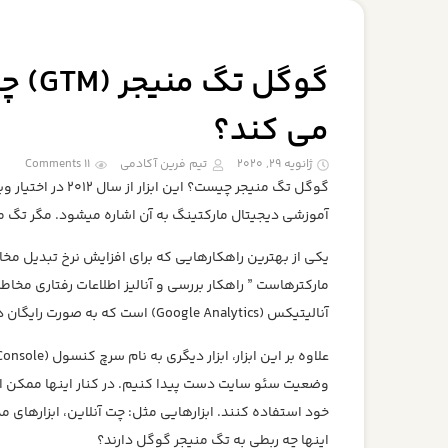
گوگل
می کند؟
ژانویه 29, 2020
تیم فرین آکادمی
11 Comments
گوگل تگ منیجر چی
آموزشی دیجیتال مارکتینگ به آن اشاره میشود. مگر تگ من
یکی از بهترین راهکارهایی که برای افزایش نرخ تبدیل مخ
مارکترهاست ” راهکار بررسی و آنالیز اطلاعات رفتاری مخاط
آنالیتیکس (Google Analytics) است که به صورت رایگان در اختیار همه مدیران سایت ها قرار گرفته.
وضعیت سئو سایت دست پیدا کنیم. در کنار اینها ممکن 
خود استفاده کنند. ابزارهایی مثل: چت آنلاین، ابزارهای
اینها چه ربطی به تگ منیجر گوگل دارند؟