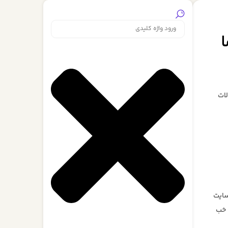
ا
الات
سایت
 خب