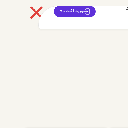
گ
ورود | ثبت نام