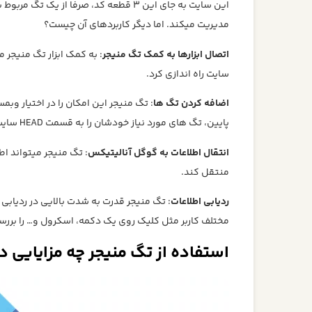
این سایت به جای این 3 قطعه کد، صرفا ا
مدیریت میکند. اما دیگر کاربردهای آن چیست؟
اتصال ابزارها به کمک تگ منیجر
: به کمک ابزار تگ منیجر 
سایت راه اندازی کرد.
اضافه کردن تگ ها
: تگ منیجر این امکان را در اختیار وبم
پایین، تگ های مورد نیاز خودشان را به قسمت HEAD سایت اضافه کنند. (برخی تگ ها به صورت از پیش آماده در این ابزار وجود دارند)
انتقال اطلاعات به گوگل آنالیتیکس
: تگ منیجر میتواند اطل
منتقل کند.
ردیابی اطلاعات
: تگ منیجر قدرت به شدت بالایی در ردیابی ر
مختلف کاربر مثل کلیک روی یک دکمه، اسکرول و… را بررسی
استفاده از تگ منیجر چه مزایایی د