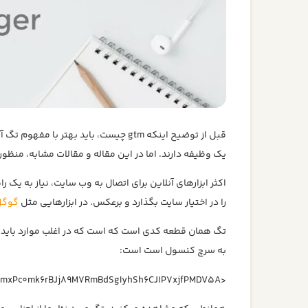
قبل از توضیح اینکه gtm چیست، باید ب
یک وظیفه دارند. اما در این مقاله و مقالات مشابه، منظور
اکثر ابزارهای آنلاین برای اتصال به وب سایت، نیاز به یک را
را در اختیار سایت بگذارد و برعکس. در ابزارهایی مثل
گوگل
به سرچ کنسول است است:
<meta name=”google-site-verification” content=”OmxPc0mk6rBJj89M7RmBdSgIyhSh6CJ1P7xjfPMDV5A”>