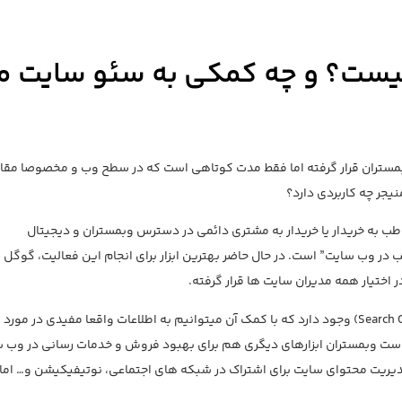
 تگ منیجر (GTM) چیست؟ و چه کمکی به سئو سایت م
ست؟ این ابزار از سال 2012 در اختیار وبمستران قرار گرفته اما فقط مدت کوتاهی است که در سطح وب و مخصوصا مق
یجر چه کاربردی دارد؟
اطب به خریدار یا خریدار به مشتری دائمی در دسترس وبمستران و دیجیتال
ب در وب سایت” است. در حال حاضر بهترین ابزار برای انجام این فعالیت، گوگل
علاوه بر این ابزار، ابزار دیگری به نام سرچ کنسول (Search Console) وجود دارد که با کمک آن میتوانیم به اطلاعات واقعا مفیدی در مورد
است وبمستران ابزارهای دیگری هم برای بهبود فروش و خدمات رسانی در وب 
 مدیریت محتوای سایت برای اشتراک در شبکه های اجتماعی، نوتیفیکیشن و… اما