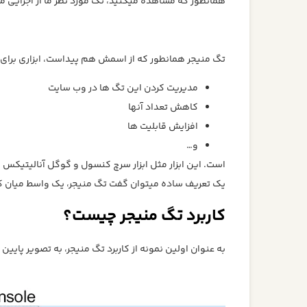
همانطور که مشاهده میکنید، تگ مورد نظر ما از اجزایی مثل meta name تشکیل شده 
تگ منیجر همانطور که از اسمش هم پیداست، ابزاری برای:
مدیریت کردن این تگ ها در وب سایت
کاهش تعداد آنها
افزایش قابلیت ها
و…
است. این ابزار مثل ابزار سرچ کنسول و گوگل آنالیتیکس به
یک تعریف ساده میتوان گفت تگ منیجر، یک واسط میان ک
کاربرد تگ منیجر چیست؟
به عنوان اولین نمونه از کاربرد تگ منیجر، به تصویر پای