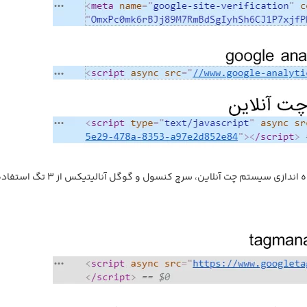
همانطور که در عکس مشخص است، این وب سایت برای راه اندازی سیستم چت آنلاین، سرچ کنسول و گوگل آنالیتیکس از 3 ت