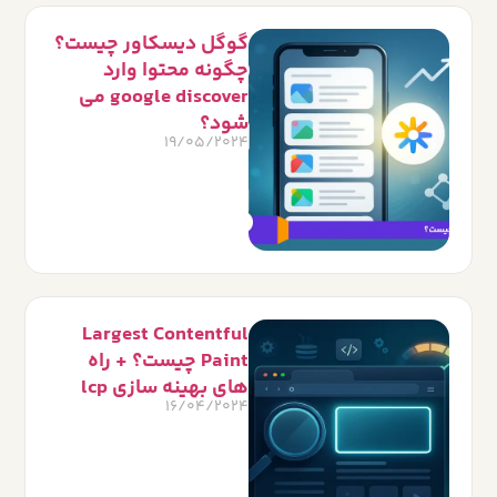
گوگل دیسکاور چیست؟
چگونه محتوا وارد
google discover می
شود؟
19/05/2024
Largest Contentful
Paint چیست؟ + راه
های بهینه سازی lcp
16/04/2024