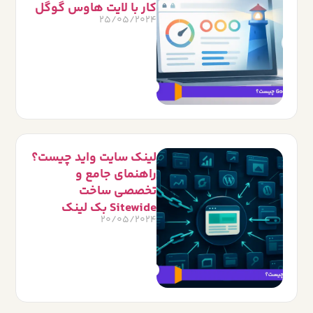
کار با لایت هاوس گوگل
25/05/2024
لینک سایت واید چیست؟
راهنمای جامع و
تخصصی ساخت
Sitewide بک لینک
20/05/2024