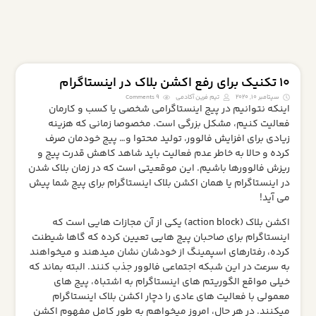
10 تکنیک برای رفع اکشن بلاک در اینستاگرام
سپتامبر 10, 2020
تیم فرین آکادمی
9 Comments
اینکه نتوانیم در پیج اینستاگرامی شخصی یا کسب و کارمان
فعالیت کنیم، مشکل بزرگی است. مخصوصا زمانی که هزینه
زیادی برای افزایش فالوور، تولید محتوا و… پیج خودمان صرف
کرده و حالا به خاطر عدم فعالیت باید شاهد کاهش قدرت پیج و
ریزش فالوورها باشیم. این موقعیتی است که در زمان بلاک شدن
در اینستاگرام یا همان اکشن بلاک اینستاگرام برای پیج شما پیش
می آید!
اکشن بلاک (action block) یکی از آن مجازات هایی است که
اینستاگرام برای صاحبان پیج هایی تعیین کرده که گاها شیطنت
کرده، رفتارهای اسپمینگ از خودشان نشان میدهند و میخواهند
به سرعت در این شبکه اجتماعی فالوور جذب کنند. البته بماند که
خیلی مواقع الگوریتم های اینستاگرام به اشتباه، پیج های
معمولی با فعالیت های عادی را دچار اکشن بلاک اینستاگرام
میکنند. در هر حال، امروز میخواهم به طور کامل مفهوم اکشن