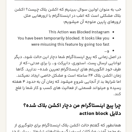
خب به عنوان اولین سوال ببینیم که اکشن بلاک چیست؟ اکشن
بلاک مشکلی است که اغلب در اینستاگرام با ارورهایی مثل
ارورهای پایین متوجه آن میشویم:
This Action was Blocked Instagram
You have been temporarily blocked. It looks like you
were misusing this feature by going too fast
و…
در اصل زمانی که پیج اینستاگرام شما دچار این حالت شود، دیگر
توانایی ارسال پست، استوری، دایرکت و… را برای مدتی-که از
طرف خود الگوریتم های اینستاگرام تعیین شده- ندارید. گاها
زمان اکشن بلاک 24 ساعته است و مشکل خاصی ایجاد نمیکند.
اما شرایط بد از آنجایی شروع میشود که زمان آن به حدود 4 هفته
رسیده و میتواند قسمتی از فعالیت های کسب و کار شما را فلج
کند.
چرا پیج اینستاگرام من دچار اکشن بلاک شده؟
دلایل action block
همانطور که گفتم حالت اکشن بلاک اینستاگرام برای جلوگیری از
به وجود آمدن مشکلات اسپمینگ و رفتارهای تبلیغاتی بیش از حد