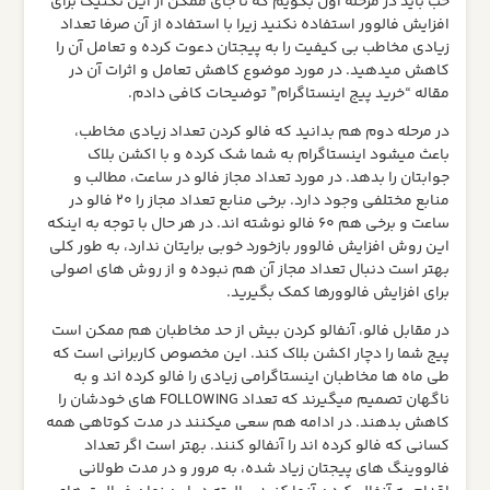
خب باید در مرحله اول بگویم که تا جای ممکن از این تکنیک برای
افزایش فالوور استفاده نکنید زیرا با استفاده از آن صرفا تعداد
زیادی مخاطب بی کیفیت را به پیجتان دعوت کرده و تعامل آن را
کاهش میدهید. در مورد موضوع کاهش تعامل و اثرات آن در
مقاله “خرید پیج اینستاگرام” توضیحات کافی دادم.
در مرحله دوم هم بدانید که فالو کردن تعداد زیادی مخاطب،
باعث میشود اینستاگرام به شما شک کرده و با اکشن بلاک
جوابتان را بدهد. در مورد تعداد مجاز فالو در ساعت، مطالب و
منابع مختلفی وجود دارد. برخی منابع تعداد مجاز را 20 فالو در
ساعت و برخی هم 60 فالو نوشته اند. در هر حال با توجه به اینکه
این روش افزایش فالوور بازخورد خوبی برایتان ندارد، به طور کلی
بهتر است دنبال تعداد مجاز آن هم نبوده و از روش های اصولی
برای افزایش فالوورها کمک بگیرید.
در مقابل فالو، آنفالو کردن بیش از حد مخاطبان هم ممکن است
پیج شما را دچار اکشن بلاک کند. این مخصوص کاربرانی است که
طی ماه ها مخاطبان اینستاگرامی زیادی را فالو کرده اند و به
ناگهان تصمیم میگیرند که تعداد FOLLOWING های خودشان را
کاهش بدهند. در ادامه هم سعی میکنند در مدت کوتاهی همه
کسانی که فالو کرده اند را آنفالو کنند. بهتر است اگر تعداد
فالووینگ های پیجتان زیاد شده، به مرور و در مدت طولانی