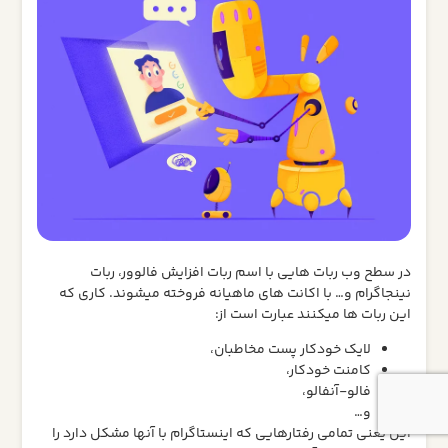
در سطح وب ربات هایی با اسم ربات افزایش فالوور، ربات
نینجاگرام و… با اکانت های ماهیانه فروخته میشوند. کاری که
این ربات ها میکنند عبارت است از:
لایک خودکار پست مخاطبان،
کامنت خودکار،
فالو-آنفالو،
و…
این یعنی تمامی رفتارهایی که اینستاگرام با آنها مشکل دارد را